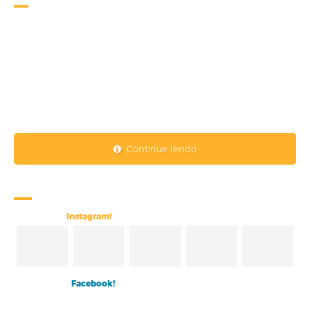
A Escola Superior da Amazônia - ESAMAZ visa atender às
necessidades do mercado de trabalho, capacitando profissionais
éticos e competentes para o desenvolvimento da região, resgatando a
compreensão da inter-relação humana, na busca sistemática da
excelência educacional.
Para tanto, torna-se necessário o compromisso de alcançar o seu
objetivo mediante percepções compartilhadas dos problemas
regionais.
Continue lendo
Re
des Sociais
Siga nosso
Instagram!
Curta nosso
Facebook!