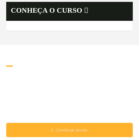
CONHEÇA O CURSO
Bi
ografia
A Escola Superior da Amazônia - ESAMAZ visa atender às
necessidades do mercado de trabalho, capacitando profissionais
éticos e competentes para o desenvolvimento da região, resgatando a
compreensão da inter-relação humana, na busca sistemática da
excelência educacional.
Para tanto, torna-se necessário o compromisso de alcançar o seu
objetivo mediante percepções compartilhadas dos problemas
regionais.
Continue lendo