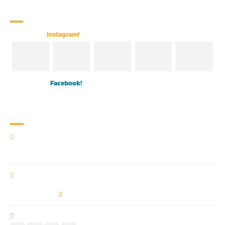
Re
des Sociais
Siga nosso
Instagram!
Curta nosso
Facebook!
Co
ntato
NOSSA LOCALIZAÇÃO
Travessa São Pedro, 544 - Campina -
66023-710 - Belém/PA
DADOS DE CONTATO
posgraduacao@esamaz.com.br
(91) 3222-1317 /
99254-0707 / 99208-0707
LINKS SOCIAIS